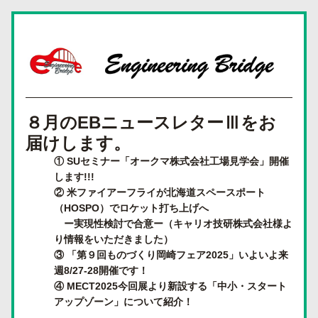
８月のEBニュースレターⅢをお
届けします。
① 
SUセミナー「オークマ株式会社工場見学会」開催
します
!!!
② 米ファイアーフライが北海道スペースポート
（HOSPO）でロケット打ち上げへ
　ー実現性検討で合意ー（キャリオ
技研
株式会社
様よ
り情報をいただきました）
③ 「第９回ものづくり岡崎フェア2025」いよいよ来
週8/27-28開催です！
④ MECT2025今回展より新設する「中小・スタート
アップゾーン」について紹介！