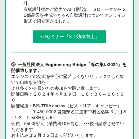
計。
豊橋設計様のご協力でAI自動設計＝３Dデータから２
D部品図を生成できるAi自動設計についてオンライン
形式で紹介頂きました。
SUセミナー「3Ｄ効率向上」
③  一般社団法人 Engineering Bridge「春の集い2024」を
開催致します。
エンジニアの交流を中心に堅苦しくないリラックスした集
いで自由な交流を！
より多くの会員の方の参加をお願い致します。
開催日時：２０２４年４月１９日　１８：３０～２０：３
０
開催場所：BIS-TRIA gatsby（ビストリア　ギャツビー）
　　　　　〒450-0002 愛知県名古屋市中村区名駅３丁目８
−１３　FirstKHビル6F
会費：5500円/人（消費税10%含む）･･･後日請求させてい
ただきます
お申込みは２月２２日より開始いたします。