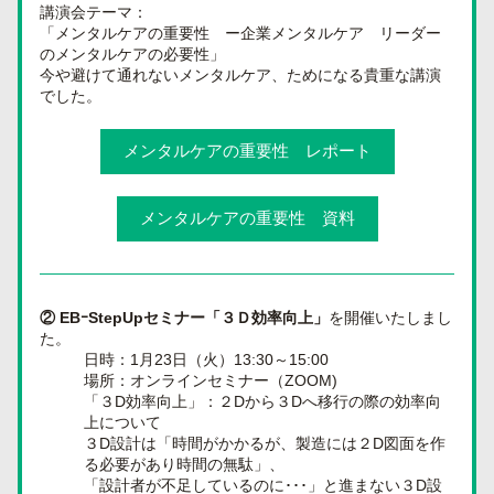
講演会テーマ：
「メンタルケアの重要性　ー企業メンタルケア　リーダー
のメンタルケアの必要性」
今や避けて通れないメンタルケア、ためになる貴重な講演
でした。
メンタルケアの重要性 レポート
メンタルケアの重要性 資料
② EBｰStepUpセミナー
「３Ｄ効率向上」
を開催いたしまし
た。
日時：1月23日（火）13:30～15:00
場所：オンラインセミナー（ZOOM)
「３D効率向上」：２Dから３Dへ移行の際の効率向
上について
３D設計は「時間がかかるが、製造には２D図面を作
る必要があり時間の無駄」、
「設計者が不足しているのに･･･」と進まない３D設