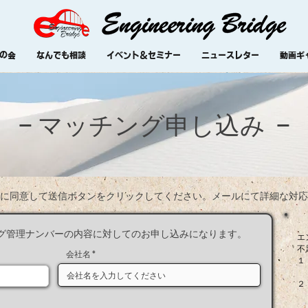
の会
なんでも相談
イベント＆セミナー
ニュースレター
動画ギ
−
−
マッチング申し込み
に同意して送信ボタンをクリックしてください。メールにて​詳細な対
グ管理ナンバーの内容に対してのお申し込みになります。
エン
不足
会社名
１．
（
２．
「
（