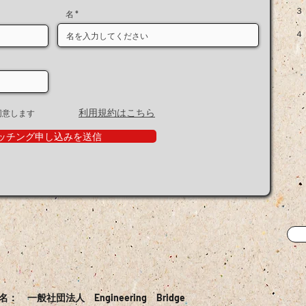
３．
名
会員
４．
受
案
利用規約はこちら
同意します
ッチング申し込みを送信
名： 一般社団法人 Engineering Bridge