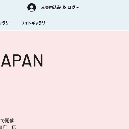
入会申込み & ログイン
ャラリー
フォトギャラリー
JAPAN
部」で開催
拠店、店