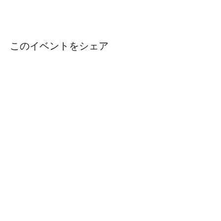
このイベントをシェア
社 名： 一般社団法人 Engineering Bridge
住 所： 〒450-6321 愛知県名古屋市中村区名駅１－１－
１
JPタワー名古屋２１階
T E L ：
090-6573-3416
s.uetake@engineering-b.com
M a i l ：
お問合せ
特定商取引法に基づく表示
プライバシーポリシー
会員規約
©2026 一般社団法人EngineeringBridge