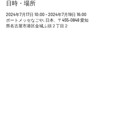
日時・場所
2024年7月17日 10:00 – 2024年7月19日 16:00
ポートメッセなごや, 日本、〒455-0848 愛知
県名古屋市港区金城ふ頭２丁目２
このイベントをシェア
社 名： 一般社団法人 Engineering Bridge
住 所： 〒450-6321 愛知県名古屋市中村区名駅１－１－
１
JPタワー名古屋２１階
T E L ：
090-6573-3416
s.uetake@engineering-b.com
M a i l ：
お問合せ
特定商取引法に基づく表示