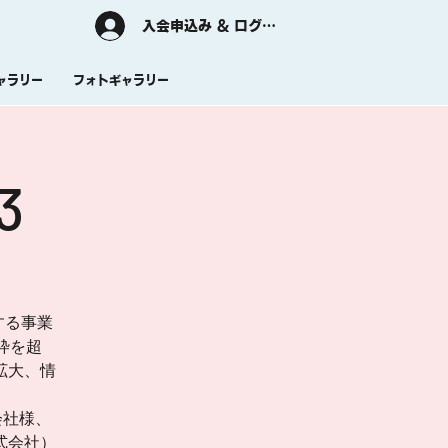
入会申込み & ログイン
ャラリー
フォトギャラリー
3
する事業
枠を超
拡大、情
会社様、
式会社）