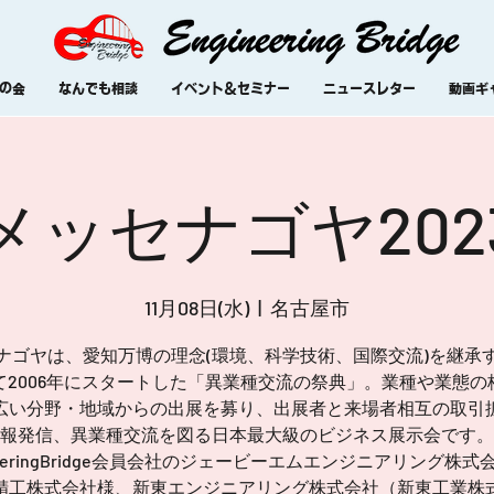
の会
なんでも相談
イベント＆セミナー
ニュースレター
動画ギ
メッセナゴヤ202
11月08日(水)
  |  
名古屋市
ナゴヤは、愛知万博の理念(環境、科学技術、国際交流)を継承
て2006年にスタートした「異業種交流の祭典」。業種や業態の
広い分野・地域からの出展を募り、出展者と来場者相互の取引
報発信、異業種交流を図る日本最大級のビジネス展示会です。
ineeringBridge会員会社のジェービーエムエンジニアリング株式
精工株式会社様、新東エンジニアリング株式会社（新東工業株