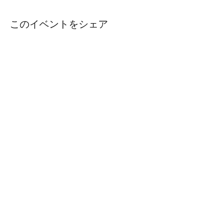
このイベントをシェア
社 名： 一般社団法人 Engineering Bridge
住 所： 〒450-6321 愛知県名古屋市中村区名駅１－１－
１
JPタワー名古屋２１階
T E L ：
090-6573-3416
s.uetake@engineering-b.com
M a i l ：
お問合せ
特定商取引法に基づく表示
プライバシーポリシー
会員規約
©2026 一般社団法人EngineeringBridge
適格請求書発行事業者登録番号：
T8180005019738