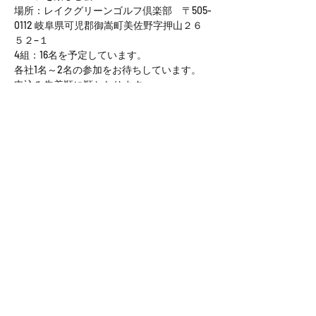
場所：レイクグリーンゴルフ倶楽部　〒505-
0112 岐阜県可児郡御嵩町美佐野字押山２６
５２−１
4組：16名を予定しています。
各社1名～2名の参加をお待ちしています。
申込み先着順に順となります。
プレイ代は個別清算
さらに表示
このイベントをシェア
社 名： 一般社団法人 Engineering Bridge
住 所： 〒450-6321 愛知県名古屋市中村区名駅１－１－
１
JPタワー名古屋２１階