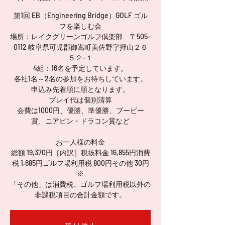
第1回 EB（Engineering Bridge）GOLF ゴル
フを楽しむ会
場所：レイクグリーンゴルフ倶楽部 〒505-
0112 岐阜県可児郡御嵩町美佐野字押山２６
５２−１
4組：16名を予定しています。
各社1名～2名の参加をお待ちしています。
申込み先着順に順となります。
プレイ代は個別清算
会費は1000円、優勝、準優勝、ブービー
賞、ニアピン・ドラコン賞など
お一人様の料金
総額 19,370円［内訳］税抜料金 16,855円消費
税 1,685円ゴルフ場利用税 800円その他 30円
※
「その他」は消費税、ゴルフ場利用税以外の