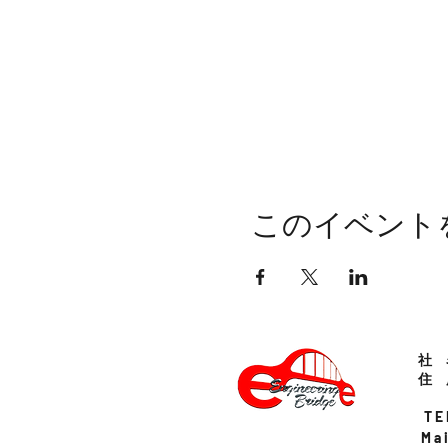
このイベント
社 
住 
J
T 
M a i