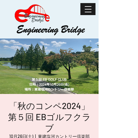
「秋のコンペ2024」
第５回 EBゴルフクラ
ブ
10月26日(土)
  |  
東建塩河カントリー倶楽部