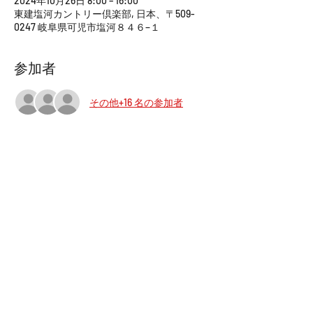
2024年10月26日 8:00 – 16:00
東建塩河カントリー倶楽部, 日本、〒509-
0247 岐阜県可児市塩河８４６−１
参加者
その他+16 名の参加者
このイベントをシェア
社 名： 一般社団法人 Engineering Bridge
住 所： 〒450-6321 愛知県名古屋市中村区名駅１－１－
１
JPタワー名古屋２１階
T E L ：
090-6573-3416