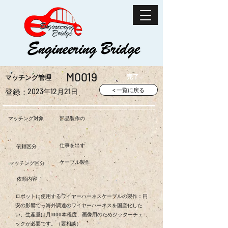
M0019
完了
​マッチング管理
< 一覧に戻る
登録​：
2023年12月21日
マッチング対象
部品製作の
仕事を出す
依頼区分
ケーブル製作
マッチング区分
依頼内容
ロボットに使用するワイヤーハーネスケーブルの製作：円
安の影響でっ海外調達のワイヤーハーネスを国産化した
い。生産量は月1000本程度、画像用のためジッターチェ
ックが必要です。（要相談）