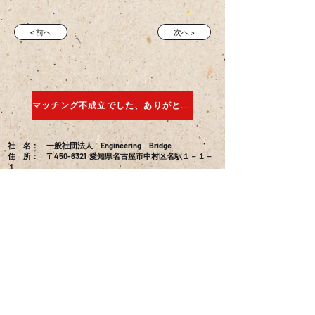
< 前へ
次へ >
マッチング不成立でした、ありがとうございました
社 名： 一般社団法人 Engineering Bridge
住 所： 〒450-6321 愛知県名古屋市中村区名駅１－１－
１
JPタワー名古屋２１階
T E L ：
090-6573-3416
s.uetake@engineering-b.com
M a i l ：
お問合せ
特定商取引法に基づく表示
プライバシーポリシー
会員規約
©2026 一般社団法人EngineeringBridge