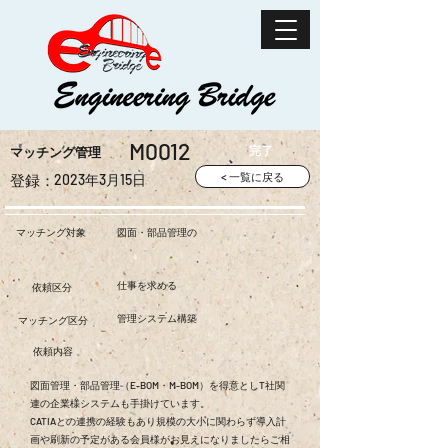
M0012
完了
​マッチング管理
< 一覧に戻る
登録​：
2023年3月15日
マッチング対象
図面・部品管理の
仕事を求める
依頼区分
管理システム構築
マッチング区分
依頼内容
図面管理・部品管理（E-BOM・M-BOM）を得意としT社関
連の企業様システムも手掛けています。
CATIAとの連携の経験もあり規模の大小に関わらず導入計
画や刷新の予定がある会員様がお見えになりましたらご相