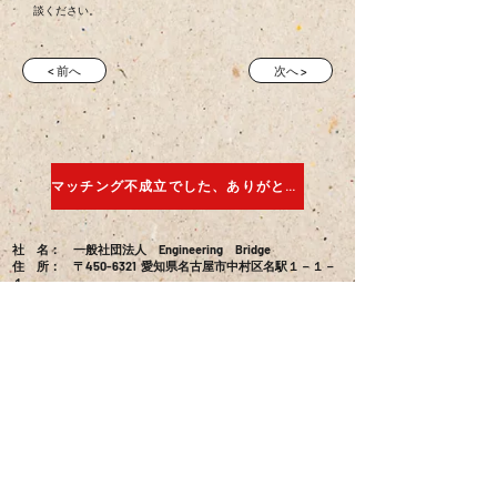
談ください。
< 前へ
次へ >
マッチング不成立でした、ありがとうございました
社 名： 一般社団法人 Engineering Bridge
住 所： 〒450-6321 愛知県名古屋市中村区名駅１－１－
１
JPタワー名古屋２１階
T E L ：
090-6573-3416
s.uetake@engineering-b.com
M a i l ：
お問合せ
特定商取引法に基づく表示
プライバシーポリシー
会員規約