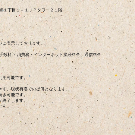
区名駅１丁目１－１ＪＰタワー２１階
ジに表示しております。
手数料 ・消費税・インターネット接続料金、通信料金
利用可能です。
きず、現状有姿での提供となります。
続き可能です。
が終了します。
せん。