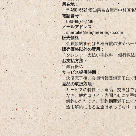
所在地：
〒450-6321 愛知県名古屋市中村
電話番号：
090-6573-3416
メールアドレス：
s.uetake@engineering-b.com
販売価格：
会員規約または各種有償の決済ペー
販売価格以外の費用：
クレジット支払い手数料 ・銀行振込
お支払方法：
銀行振込
サービス提供時期：
決済完了後、会員情報登録完了にて
返品の取扱方法：
サービスの特性上、返品、交換はで
なお、解約はサイト内問合せにて手
解約いただくと、契約期間満了にて
途中解約による返金は承っておりま