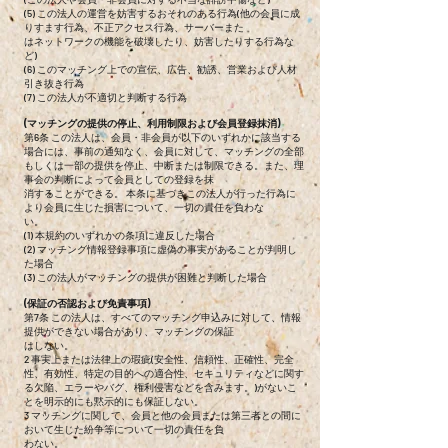
(5) この法人の運営を妨害するおそれのある行為(他の会員に成
りすます行為、不正アクセス行為、サーバーまた
はネットワークの機能を破壊したり、妨害したりする行為な
ど)
(6) このマッチング上での宣伝、広告、勧誘、営業および人材
引き抜き行為
(7) この法人が不適切と判断する行為
(マッチングの提供の停止、利用制限および会員登録抹消)
第6条 この法人は、会員・非会員が以下のいずれかに該当する
場合には、事前の通知なく、会員に対して、マッチングの全部
もしくは一部の提供を停止、中断または制限できる。また、理
事会の判断によって会員としての登録を抹
消することができる。 本条に基づきこの法人が行った行為に
より会員に生じた損害について、一切の責任を負わな
い。
(1) 本規約のいずれかの条項に違反した場合
(2) マッチング情報登録事項に虚偽の事実があることが判明し
た場合
(3) この法人がマッチングの提供が困難と判断した場合
(保証の否認および免責事項)
第7条 この法人は、すべてのマッチング申込みに対して、情報
提供ができない場合があり、マッチングの保証
はしない。
2 事実上または法律上の瑕疵(安全性、信頼性、正確性、完全
性、有効性、特定の目的への適合性、セキュリティなどに関す
る欠陥、エラーやバグ、権利侵害などを含みます。)がないこ
とを明示的にも黙示的にも保証しない。
3 マッチングに関して、会員と他の会員または第三者との間に
おいて生じた紛争等について一切の責任を負
わない。