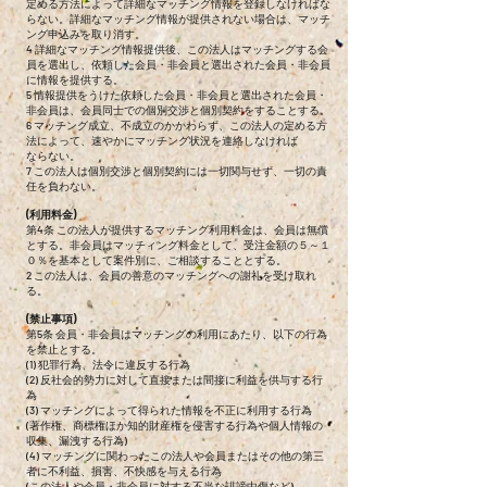
定める方法によって詳細なマッチング情報を登録しなければな
らない。詳細なマッチング情報が提供されない場合は、マッチ
ング申込みを取り消す。
4 詳細なマッチング情報提供後、この法人はマッチングする会
員を選出し、依頼した会員・非会員と選出された会員・非会員
に情報を提供する。
5 情報提供をうけた依頼した会員・非会員と選出された会員・
非会員は、会員同士での個別交渉と個別契約をすることする。
6 マッチング成立、不成立のかかわらず、この法人の定める方
法によって、速やかにマッチング状況を連絡しなければ
ならない。
7 この法人は個別交渉と個別契約には一切関与せず、一切の責
任を負わない。
(利用料金)
第4条 この法人が提供するマッチング利用料金は、会員は無償
とする。非会員はマッチィング料金として、受注金額の５～１
０％を基本として案件別に、ご相談することとする。
2 この法人は、会員の善意のマッチングへの謝礼を受け取れ
る。
(禁止事項)
第5条 会員・非会員はマッチングの利用にあたり、以下の行為
を禁止とする。
(1) 犯罪行為、法令に違反する行為
(2) 反社会的勢力に対して直接または間接に利益を供与する行
為
(3) マッチングによって得られた情報を不正に利用する行為
(著作権、商標権ほか知的財産権を侵害する行為や個人情報の
収集、漏洩する行為)
(4) マッチングに関わったこの法人や会員またはその他の第三
者に不利益、損害、不快感を与える行為
(この法人や会員・非会員に対する不当な誹謗中傷など)