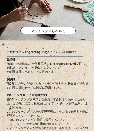
マッチング依頼へ戻る
一般社団法人 Engineering Bridge マッチング利用規約
(目的)
第1条 この規約は、一般社団法人 Engineering Bridge (以下「こ
の法人」という。)が提供するマッチング
の利用条件を定めることを目的とする。
(適用)
第2条 この法人が提供するマッチングを利用する会員・非会員
の利用に関わる一切の関係に適用される。
(マッチングサービス利用方法)
第3条 マッチングを依頼する会員・非会員は本規約に同意の
上、この法人の定める方法によってマッチングを申込みしなけ
ればならない。
2 このマッチング申込みの受理可否は、次に掲げる基準を基に
理事会において決定する。
(1) このマッチングの目的に賛同すること。
(2) マッチング申込みに虚偽の事項がないこと。
3 マッチング申込みが受理された会員・非会員は、この法人の