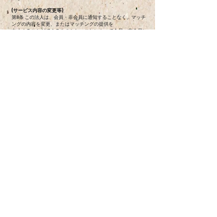
(サービス内容の変更等)
第8条 この法人は、会員・非会員に通知することなく、マッチ
ングの内容を変更、またはマッチングの提供を
中止することができるものとし、これによって会員・非会員に
生じた損害について一切の責任を負わない。
(利用規約の変更)
第9条 この規約は、理事会の決議によって変更することができ
る。本規約の変更後、マッチングの利用を
開始した場合には、当該会員は変更後の規約に同意したものと
みなす。
(個人情報の取扱い)
第10条 この法人は、マッチングの利用によって取得する個人情
報については、この法人の「プライバシーポリ
シー」に従い適切に取り扱う。
(通知または連絡)
第11条 会員・非会員とこの法人との間の通知または連絡は、法
人の定める方法によって行うものとする。会員から法人が別途
定める方式に従った変更連絡がない限り、登録されているマッ
チング情報は有効なものとみなす。
附 則
この規約は、一般社団法人及び一般財団法人に関する法律及び
公益社団法人及び公益財団法人の認定等に
関する法律の施行に伴う関係法律の整備等に関する法律(平成18
年法律第50号)第106条第1項に定める
公益法人の設立の登記の日から施行する。
マッチング依頼へ戻る